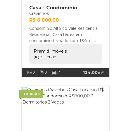
Casa - Condomínio
Cravinhos
R$ 6.000,00
Condominio Alto do Vale Residencial
Residencial, Casa térrea em
condomínio fechado com 134m²,
Zona Oeste de Cravinhos/SP. - 3
Piramid Imóveis
quartos com armários em... Piramid
(16) 2111-8888
Imóveis
3
3
2
134.00m²
LOCAÇÃO