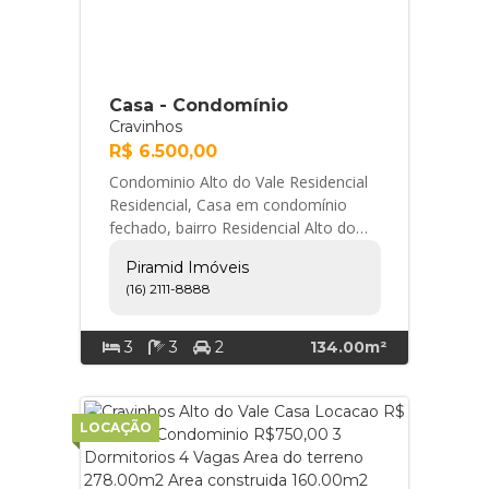
Casa - Condomínio
Cravinhos
R$ 6.500,00
Condominio Alto do Vale Residencial
Residencial, Casa em condomínio
fechado, bairro Residencial Alto do
Castelo, em Cravinhos/SP. - 3 quartos
Piramid Imóveis
com arm... Piramid Imóveis
(16) 2111-8888
3
3
2
134.00m²
LOCAÇÃO