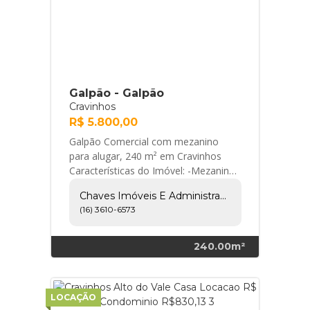
Galpão - Galpão
Cravinhos
R$ 5.800,00
Galpão Comercial com mezanino
para alugar, 240 m² em Cravinhos
Características do Imóvel: -Mezanino
-2 Banheiros -Escritório -
Chaves Imóveis E Administração Ltda
Estacionamento:... Chaves Imóveis e
(16) 3610-6573
Administração Ltda
240.00m²
LOCAÇÃO