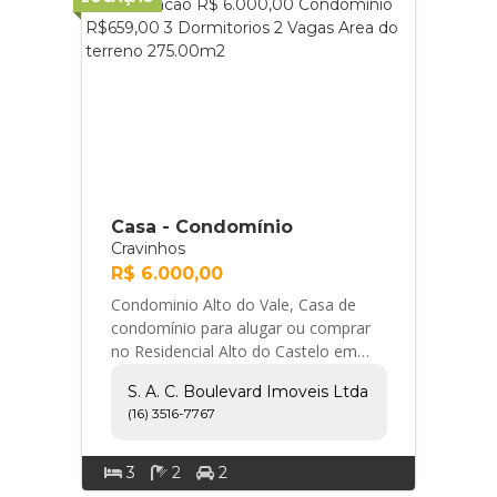
Casa - Condomínio
Cravinhos
R$ 6.000,00
Condominio Alto do Vale, Casa de
condomínio para alugar ou comprar
no Residencial Alto do Castelo em
Ribeirão Preto, SP Excelente casa
S. A. C. Boulevard Imoveis Ltda
com 275,00m² d... S. A. C. Boulevard
(16) 3516-7767
Imoveis Ltda
3
2
2