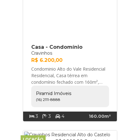
Casa - Condomínio
Cravinhos
R$ 6.200,00
Condominio Alto do Vale Residencial
Residencial, Casa térrea em
condomínio fechado com 160m²,
Zona Oeste de Cravinhos/SP. - 3
Piramid Imóveis
quartos com armários pl... Piramid
(16) 2111-8888
Imóveis
3
3
4
160.00m²
LOCAÇÃO