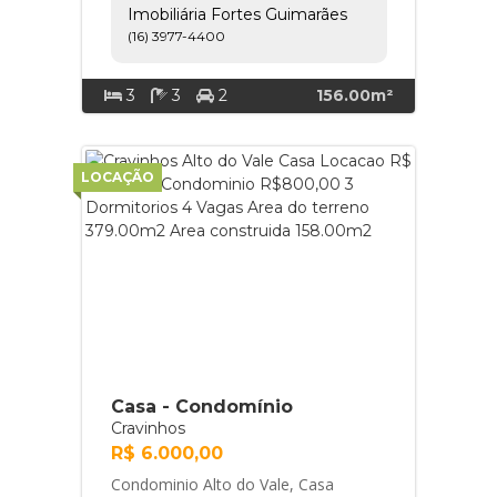
Imobiliária Fortes Guimarães
Outlet Santa Maria... Imobiliária
(16) 3977-4400
Fortes Guimarães
3
3
2
156.00m²
LOCAÇÃO
Casa - Condomínio
Cravinhos
R$ 6.000,00
Condominio Alto do Vale, Casa