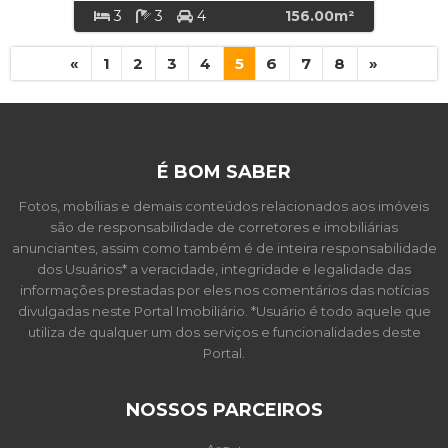
3
3
4
156.00m²
«
1
2
3
4
5
6
7
8
»
É BOM SABER
Fotos, mobílias e demais conteúdos relacionados aos imóveis
são de responsabilidade de corretores e imobiliárias
anunciantes, assim como também é de inteira responsabilidade
dos Usuários* a veracidade, integridade e legalidade das
informações prestadas por eles nos comentários das notícias
divulgadas neste Portal Imobiliário. *Usuário é todo aquele que
utiliza de qualquer um dos serviços e funcionalidades deste
Portal.
NOSSOS PARCEIROS