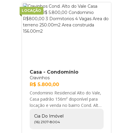
LOCAÇÃO
Casa - Condomínio
Cravinhos
R$ 5.800,00
Condominio Residencial Alto do Vale,
Casa padrão 156m² disponível para
locação e venda no bairro Cond. Alto
do Vale em Ribeirão Preto próximo à
Cia Do Imóvel
Rodovi... Cia do Imóvel
(16) 2107-8004