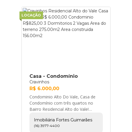
LOCAÇÃO
Casa - Condomínio
Cravinhos
R$ 6.000,00
Condominio Alto Do Vale, Casa de
Condomínio com três quartos no
Bairro Residencial Alto do Vale!
Excelente localização Acesso pelo
Imobiliária Fortes Guimarães
Outlet Santa Maria... Imobiliária
(16) 3977-4400
Fortes Guimarães