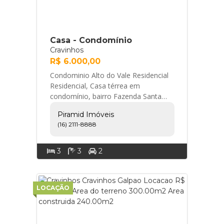
Casa - Condomínio
Cravinhos
R$ 6.000,00
Condominio Alto do Vale Residencial
Residencial, Casa térrea em
condomínio, bairro Fazenda Santa
Maria, Zona Oeste em Cravinhos/SP:
Piramid Imóveis
- 03 quartos com ... Piramid Imóveis
(16) 2111-8888
3
3
2
LOCAÇÃO