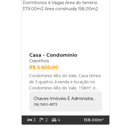
Casa - Condomínio
Cravinhos
R$ 5.800,00
Condominio Alto do Vale, Casa térrea
de 3 quartos à venda e locação no
Condomínio Alto do Vale, 158m², em
Cravinhos Características do imóvel: -
Chaves Imóveis E Administração Ltda
3 ... Chaves Imóveis e Administração
(16) 3610-6573
Ltda
3
2
4
158.00m²