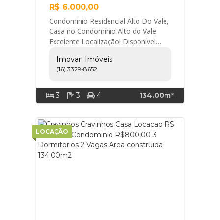
R$ 6.000,00
Condominio Residencial Alto Do Vale,
Casa no Condomínio Alto do Vale
Excelente Localização! Disponível
para locação, esta linda casa no
Imovan Imóveis
Condomínio Al... Imovan Imóveis
(16) 3329-8652
3
3
4
134.00m²
LOCAÇÃO