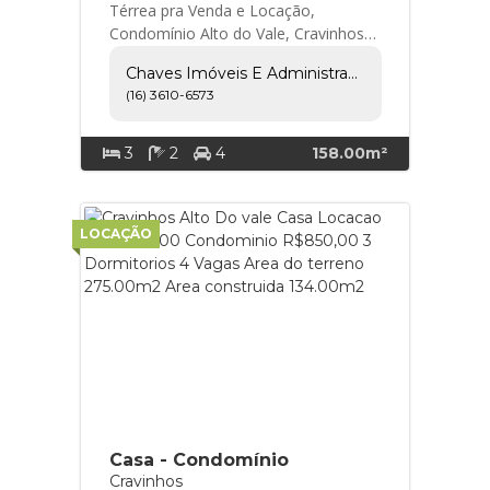
Térrea pra Venda e Locação,
Condomínio Alto do Vale, Cravinhos
-3 Quartos sendo uma suíte com
Chaves Imóveis E Administração Ltda
armarios, ar condiciona... Chaves
(16) 3610-6573
Imóveis e Administração Ltda
3
2
4
158.00m²
LOCAÇÃO
Casa - Condomínio
Cravinhos