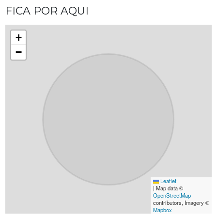
FICA POR AQUI
+
−
Leaflet
|
Map data ©
OpenStreetMap
contributors, Imagery ©
Mapbox