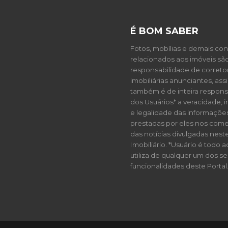
objetivo atender seus clientes
Porta
com agilidade e segurança, em
Eletr
locação, vendas de imóveis
É BOM SABER
prontos, usados ou mesmo nos
principais lançamentos da cidade
Fotos, mobílias e demais co
de Ribeirão Preto., Ar
relacionados aos imóveis sã
Condicionado, Área de Serviço,
responsabilidade de correto
Armários, Box Blindex,
imobiliárias anunciantes, as
Churrasqueira, Iluminação, Piscina,
também é de inteira respons
Sala de Estar, Sala de Jantar,
dos Usuários* a veracidade, 
Varanda Gourmet, Ventilador de
e legalidade das informaçõe
Teto CARACTERÍSTICAS DO
prestadas por eles nos come
CONDOMÍNIO: Aceita Pet,
das notícias divulgadas neste
Cameras de Seguranca, Cerca
Imobiliário. *Usuário é todo 
Eletrica, Portaria: 24 hrs., Medidor
utiliza de qualquer um dos se
de Agua Individual, Portao
funcionalidades deste Portal
Eletronico.