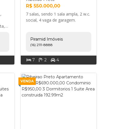
R$ 550.000,00
,
7 salas, sendo 1 sala ampla, 2 w.c.
social, 4 vaga de garagem.
ta,
/SP.
m
Piramid Imóveis
ro
(16) 2111-8888
t
7
2
4
heiro
gem.
VENDA
s, a
eto.,
o de
star,
nda